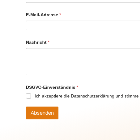
E-Mail-Adresse
*
D
Nachricht
*
S
G
V
O
-
E
i
n
v
DSGVO-Einverständnis
*
e
Ich akzeptiere die Datenschutzerklärung und stimme 
r
s
t
ä
Absenden
n
d
n
i
s