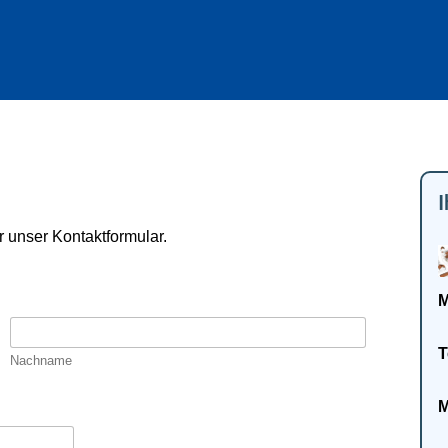
I
r unser Kontaktformular.
M
T
Nachname
M