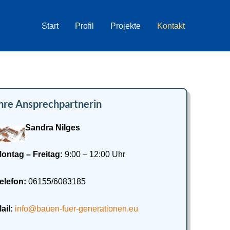
Start
Profil
Projekte
Kontakt
hre Ansprechpartnerin
Sandra Nilges
ontag – Freitag:
9:00 – 12:00 Uhr
elefon:
06155/6083185
ail:
info@bauen-fuer-generationen.eu